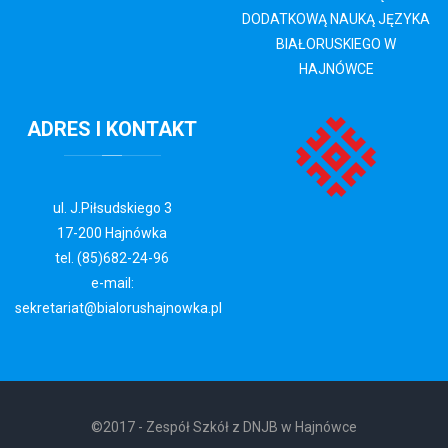
DODATKOWĄ NAUKĄ JĘZYKA
BIAŁORUSKIEGO W
HAJNÓWCE
ADRES
I KONTAKT
ul. J.Piłsudskiego 3
17-200 Hajnówka
tel. (85)682-24-96
e-mail:
sekretariat@bialorushajnowka.pl
©2017 - Zespół Szkół z DNJB w Hajnówce