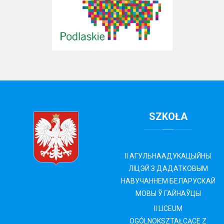
SZKOŁA
II АГУЛЬНАAДУKAЦЫЙНЫ
ЛIЦЭЙ З ДАДАТКОВЫМ
НАВУЧАННЕМ БЕЛАРУСКАЙ
МОВЫ Ў ГАЙНАЎЦЫ
II LICEUM
OGÓLNOKSZTAŁCĄCE Z