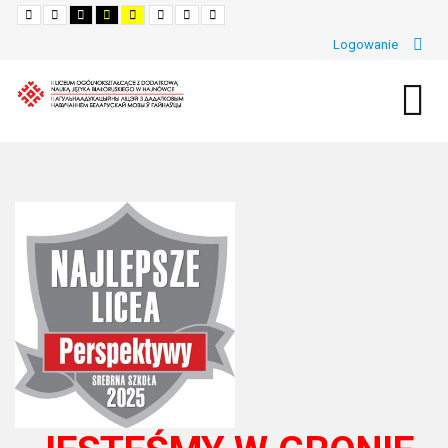
Default
Night
High
High
High
Set
Set
Set
mode
mode
Contrast
Contrast
Contrast
Smaller
Default
Larger
Black
Black
Yellow
Font
Font
Font
Logowanie
White
Yellow
Black
mode
mode
mode